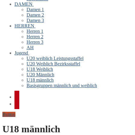
DAMEN
Damen 1
Damen 2
Damen 3
HERREN
Herren 1
Herren 2
Herren 3
AH
Jugend
U20 weiblich Leistungsstaffel
U20 Weiblich Bezirksstaffel
U18 Weiblich
U20 Männlich
U18 männlich
Basisgruppen männlich und weiblich
Button
U18 männlich