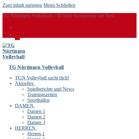
Zum Inhalt springen
Menü
Schließen
TG Nürtingen Volleyball – 50 Jahre Kompetenz am Netz
TG Nürtingen Volleyball
TGN Volleyball sucht dich!
Aktuelles
Spielberichte und News
Trainingszeiten
Sporthallen
DAMEN
Damen 1
Damen 2
Damen 3
HERREN
Herren 1