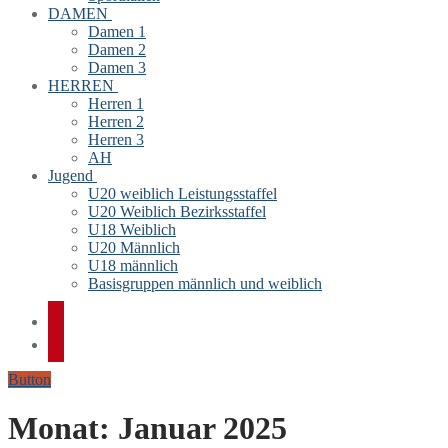
DAMEN
Damen 1
Damen 2
Damen 3
HERREN
Herren 1
Herren 2
Herren 3
AH
Jugend
U20 weiblich Leistungsstaffel
U20 Weiblich Bezirksstaffel
U18 Weiblich
U20 Männlich
U18 männlich
Basisgruppen männlich und weiblich
Button
Monat:
Januar 2025