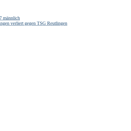
17 männlich
ingen verliert gegen TSG Reutlingen