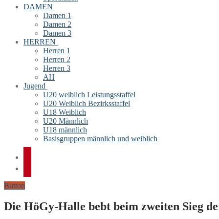
DAMEN
Damen 1
Damen 2
Damen 3
HERREN
Herren 1
Herren 2
Herren 3
AH
Jugend
U20 weiblich Leistungsstaffel
U20 Weiblich Bezirksstaffel
U18 Weiblich
U20 Männlich
U18 männlich
Basisgruppen männlich und weiblich
Button
Die HöGy-Halle bebt beim zweiten Sieg d