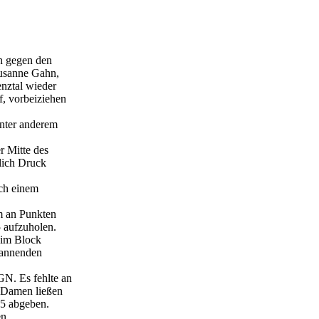
en gegen den
Susanne Gahn,
nztal wieder
f, vorbeiziehen
nter anderem
r Mitte des
lich Druck
ach einem
um an Punkten
5 aufzuholen.
 im Block
pannenden
GN. Es fehlte an
 Damen ließen
25 abgeben.
en.