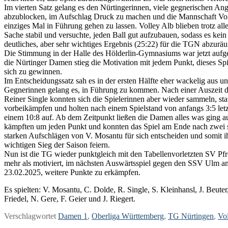
Im vierten Satz gelang es den Nürtingerinnen, viele gegnerischen Angr
abzublocken, im Aufschlag Druck zu machen und die Mannschaft Vol
einziges Mal in Führung gehen zu lassen. Volley Alb blieben trotz alle
Sache stabil und versuchte, jeden Ball gut aufzubauen, sodass es kein 
deutliches, aber sehr wichtiges Ergebnis (25:22) für die TGN abzurä
Die Stimmung in der Halle des Hölderlin-Gymnasiums war jetzt aufg
die Nürtinger Damen stieg die Motivation mit jedem Punkt, dieses Spie
sich zu gewinnen.
Im Entscheidungssatz sah es in der ersten Hälfte eher wackelig aus u
Gegnerinnen gelang es, in Führung zu kommen. Nach einer Auszeit d
Reiner Single konnten sich die Spielerinnen aber wieder sammeln, s
vorbeikämpfen und holten nach einem Spielstand von anfangs 3:5 letz
einem 10:8 auf. Ab dem Zeitpunkt ließen die Damen alles was ging a
kämpften um jeden Punkt und konnten das Spiel am Ende nach zwei 
starken Aufschlägen von V. Mosantu für sich entscheiden und somit i
wichtigen Sieg der Saison feiern.
Nun ist die TG wieder punktgleich mit den Tabellenvorletzten SV Pfr
mehr als motiviert, im nächsten Auswärtsspiel gegen den SSV Ulm a
23.02.2025, weitere Punkte zu erkämpfen.
Es spielten: V. Mosantu, C. Dolde, R. Single, S. Kleinhansl, J. Beuter
Friedel, N. Gere, F. Geier und J. Riegert.
Verschlagwortet
Damen 1
,
Oberliga Württemberg
,
TG Nürtingen
,
Vol