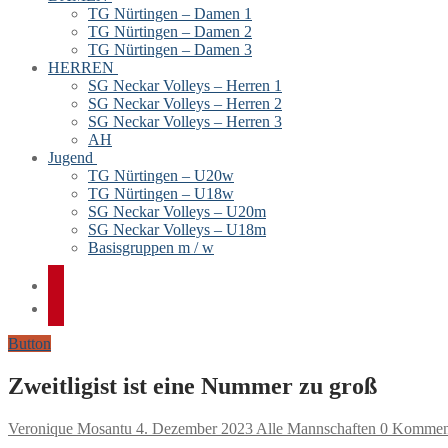
TG Nürtingen – Damen 1
TG Nürtingen – Damen 2
TG Nürtingen – Damen 3
HERREN
SG Neckar Volleys – Herren 1
SG Neckar Volleys – Herren 2
SG Neckar Volleys – Herren 3
AH
Jugend
TG Nürtingen – U20w
TG Nürtingen – U18w
SG Neckar Volleys – U20m
SG Neckar Volleys – U18m
Basisgruppen m / w
Button
Zweitligist ist eine Nummer zu groß
Veronique Mosantu
4. Dezember 2023
Alle Mannschaften
0 Kommen