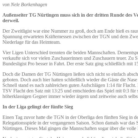
von Nele Borkenhagen
Außenseiter TG Nürtingen muss sich in der dritten Runde des Ve
derweil.
Der Zweitligist war eine Nummer zu groß, doch am Ende hieß es raus
Spannung erwarteten Kräftemessen zwischen der TGN und dem Zweitl
Niederlage für das Heimteam.
Vier Ligen Unterschied trennten die beiden Mannschaften. Dementspr
verkaufte sich vor vielen Zuschauerinnen und Zuschauern teuer. Zu 
Bundesligist Pro besser in Fahrt. Der erste Satz ging schließlich mit 1
Doch die Damen der TG Nürtingen ließen sich nicht so einfach absc
geboten. Doch auch hier hatten schließlich wieder die Gäste die Nase 
Schnell stand es nach zahlreichen guten Aufschlägen 1:14 für Flach
TSV Flacht den Satz mit 13:25 und entschieden das Spiel mit 0:3 für s
höherklassigen Gegner immer wieder ärgern und zeitweise auch selbst 
In der Liga gelingt der fünfte Sieg
Einen Tag zuvor hatte die TGN in der Oberliga den fünften Sieg in d
Relegationsspiele in der vergangenen Saison. Schon damals war das
Nürtingen. Dieses Mal gingen die Mannschaften sogar über die volle 