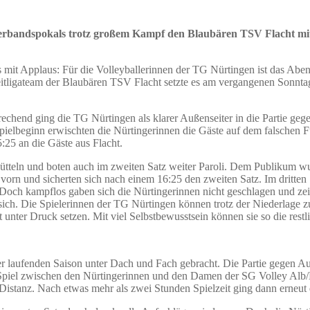
rbandspokals trotz großem Kampf den Blaubären TSV Flacht mit 0:
 mit Applaus: Für die Volleyballerinnen der TG Nürtingen ist das Abe
igateam der Blaubären TSV Flacht setzte es am vergangenen Sonntag 
echend ging die TG Nürtingen als klarer Außenseiter in die Partie g
Spielbeginn erwischten die Nürtingerinnen die Gäste auf dem falschen
5:25 an die Gäste aus Flacht.
hütteln und boten auch im zweiten Satz weiter Paroli. Dem Publikum w
vorn und sicherten sich nach einem 16:25 den zweiten Satz. Im dritten 
t. Doch kampflos gaben sich die Nürtingerinnen nicht geschlagen und
ich. Die Spielerinnen der TG Nürtingen können trotz der Niederlage zuf
unter Druck setzen. Mit viel Selbstbewusstsein können sie so die restl
er laufenden Saison unter Dach und Fach gebracht. Die Partie gegen Au
 Spiel zwischen den Nürtingerinnen und den Damen der SG Volley Alb/
Distanz. Nach etwas mehr als zwei Stunden Spielzeit ging dann erneut 