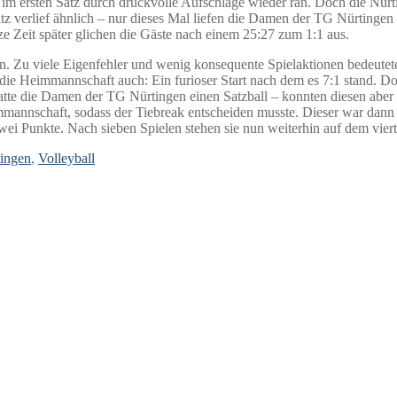
m ersten Satz durch druckvolle Aufschläge wieder ran. Doch die Nürti
z verlief ähnlich – nur dieses Mal liefen die Damen der TG Nürtingen
e Zeit später glichen die Gäste nach einem 25:27 zum 1:1 aus.
ren. Zu viele Eigenfehler und wenig konsequente Spielaktionen bedeute
ie Heimmannschaft auch: Ein furioser Start nach dem es 7:1 stand. D
atte die Damen der TG Nürtingen einen Satzball – konnten diesen aber
mannschaft, sodass der Tiebreak entscheiden musste. Dieser war dann e
zwei Punkte. Nach sieben Spielen stehen sie nun weiterhin auf dem viert
ingen
,
Volleyball