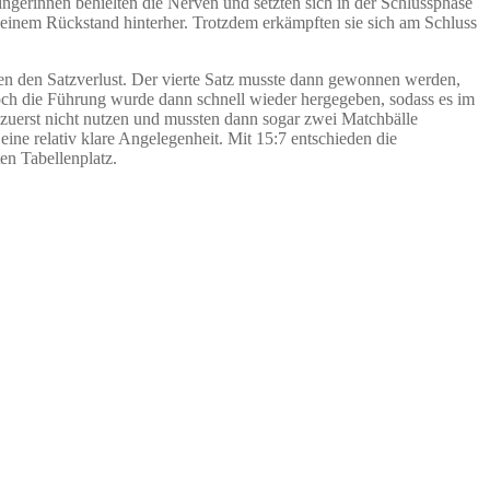
ngerinnen behielten die Nerven und setzten sich in der Schlussphase
 einem Rückstand hinterher. Trotzdem erkämpften sie sich am Schluss
ten den Satzverlust. Der vierte Satz musste dann gewonnen werden,
och die Führung wurde dann schnell wieder hergegeben, sodass es im
 zuerst nicht nutzen und mussten dann sogar zwei Matchbälle
ine relativ klare Angelegenheit. Mit 15:7 entschieden die
en Tabellenplatz.