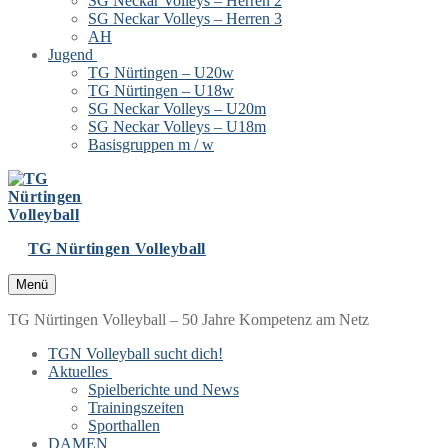
SG Neckar Volleys – Herren 2
SG Neckar Volleys – Herren 3
AH
Jugend
TG Nürtingen – U20w
TG Nürtingen – U18w
SG Neckar Volleys – U20m
SG Neckar Volleys – U18m
Basisgruppen m / w
TG Nürtingen Volleyball
Menü
TG Nürtingen Volleyball – 50 Jahre Kompetenz am Netz
TGN Volleyball sucht dich!
Aktuelles
Spielberichte und News
Trainingszeiten
Sporthallen
DAMEN