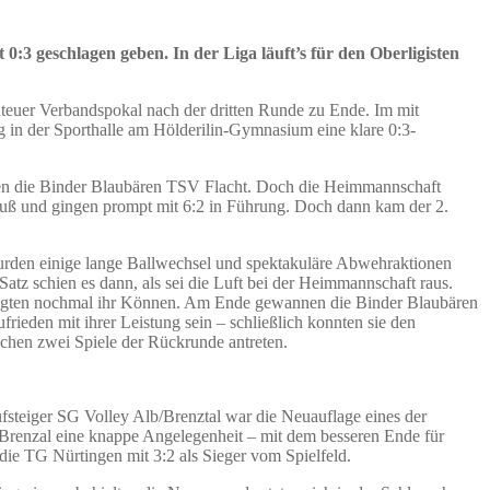
3 geschlagen geben. In der Liga läuft’s für den Oberligisten
nteuer Verbandspokal nach der dritten Runde zu Ende. Im mit
in der Sporthalle am Hölderilin-Gymnasium eine klare 0:3-
egen die Binder Blaubären TSV Flacht. Doch die Heimmannschaft
 Fuß und gingen prompt mit 6:2 in Führung. Doch dann kam der 2.
urden einige lange Ballwechsel und spektakuläre Abwehraktionen
Satz schien es dann, als sei die Luft bei der Heimmannschaft raus.
 zeigten nochmal ihr Können. Am Ende gewannen die Binder Blaubären
rieden mit ihrer Leistung sein – schließlich konnten sie den
ichen zwei Spiele der Rückrunde antreten.
fsteiger SG Volley Alb/Brenztal war die Neuauflage eines der
Brenzal eine knappe Angelegenheit – mit dem besseren Ende für
die TG Nürtingen mit 3:2 als Sieger vom Spielfeld.