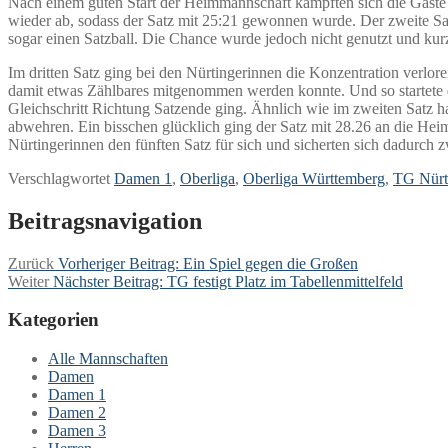
Nach einem guten Start der Heimmannschaft kämpften sich die Gäste i
wieder ab, sodass der Satz mit 25:21 gewonnen wurde. Der zweite Sat
sogar einen Satzball. Die Chance wurde jedoch nicht genutzt und kurz
Im dritten Satz ging bei den Nürtingerinnen die Konzentration verlo
damit etwas Zählbares mitgenommen werden konnte. Und so startete d
Gleichschritt Richtung Satzende ging. Ähnlich wie im zweiten Satz h
abwehren. Ein bisschen glücklich ging der Satz mit 28.26 an die Heim
Nürtingerinnen den fünften Satz für sich und sicherten sich dadurch 
Verschlagwortet
Damen 1
,
Oberliga
,
Oberliga Württemberg
,
TG Nürt
Beitragsnavigation
Zurück
Vorheriger Beitrag:
Ein Spiel gegen die Großen
Weiter
Nächster Beitrag:
TG festigt Platz im Tabellenmittelfeld
Kategorien
Alle Mannschaften
Damen
Damen 1
Damen 2
Damen 3