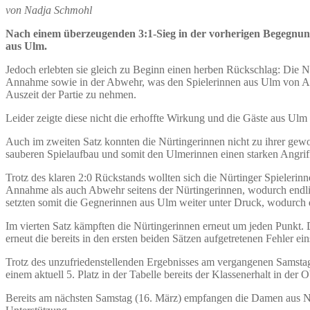
von Nadja Schmohl
Nach einem überzeugenden 3:1-Sieg in der vorherigen Begegnun
aus Ulm.
Jedoch erlebten sie gleich zu Beginn einen herben Rückschlag: Die Nür
Annahme sowie in der Abwehr, was den Spielerinnen aus Ulm von Anfang
Auszeit der Partie zu nehmen.
Leider zeigte diese nicht die erhoffte Wirkung und die Gäste aus Ul
Auch im zweiten Satz konnten die Nürtingerinnen nicht zu ihrer g
sauberen Spielaufbau und somit den Ulmerinnen einen starken Angrif
Trotz des klaren 2:0 Rückstands wollten sich die Nürtinger Spielerinn
Annahme als auch Abwehr seitens der Nürtingerinnen, wodurch endlic
setzten somit die Gegnerinnen aus Ulm weiter unter Druck, wodurch d
Im vierten Satz kämpften die Nürtingerinnen erneut um jeden Punkt. 
erneut die bereits in den ersten beiden Sätzen aufgetretenen Fehler e
Trotz des unzufriedenstellenden Ergebnisses am vergangenen Samstag
einem aktuell 5. Platz in der Tabelle bereits der Klassenerhalt in der O
Bereits am nächsten Samstag (16. März) empfangen die Damen aus Nür