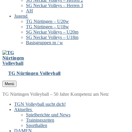
SG Neckar Volleys – Herren 2
SG Neckar Volleys – Herren 3
AH
Jugend
TG Nürtingen – U20w
TG Nürtingen – U18w
SG Neckar Volleys – U20m
SG Neckar Volleys – U18m
Basisgruppen m / w
TG Nürtingen Volleyball
Menü
TG Nürtingen Volleyball – 50 Jahre Kompetenz am Netz
TGN Volleyball sucht dich!
Aktuelles
Spielberichte und News
Trainingszeiten
Sporthallen
DAMEN