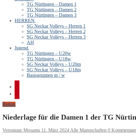
TG Nürtingen – Damen 1
TG Nürtingen – Damen 2
TG Nürtingen – Damen 3
HERREN
SG Neckar Volleys – Herren 1
SG Neckar Volleys – Herren 2
SG Neckar Volleys – Herren 3
AH
Jugend
TG Nürtingen – U20w
TG Nürtingen – U18w
SG Neckar Volleys – U20m
SG Neckar Volleys – U18m
Basisgruppen m / w
Button
Niederlage für die Damen 1 der TG Nürti
Veronique Mosantu
11. März 2024
Alle Mannschaften
0 Kommentar