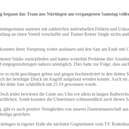
g begann das Team aus Nürtingen am vergangenen Samstag voller 
tingerinnen starteten mit zahlreichen individuellen Fehlern und Unkonze
 an einen Vorteil verschaffte und Trainer Reiner Single nichts andere
m konnten ihren Vorsprung weiter ausbauen und den Satz am Ende mit 13
ewohnten Stärke zurückfinden und hatten weiterhin Probleme ihre Ann
f entgegenzubringen nahezu unmöglich. Dies hatte zur Folge, dass auc
en so nicht geschlagen geben und gingen hochmotiviert in den dritten S
h der benötigte Druck im Angriff aufgebaut werden konnte. Auch im A
er dritte Satz schließlich mit 25:19 gewonnen wurde.
Doch leider bewiesen die Gäste aus Ulm vor allem in langen Ballwechs
inschlichen. Somit konnten die Ulmerinnen schlussendlich auch diesen Sat
, gibt es auch positive Neuigkeiten von unserer Damenmannschaft aus 
berliga gesichert.
tingen in eigener Halle die nächsten Gegnerinnen vom TV Rottenburg.