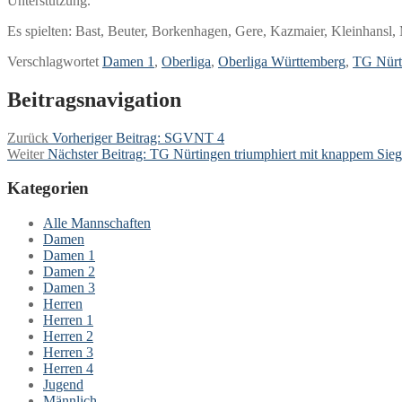
Unterstützung.
Es spielten: Bast, Beuter, Borkenhagen, Gere, Kazmaier, Kleinhan
Verschlagwortet
Damen 1
,
Oberliga
,
Oberliga Württemberg
,
TG Nürt
Beitragsnavigation
Zurück
Vorheriger Beitrag:
SGVNT 4
Weiter
Nächster Beitrag:
TG Nürtingen triumphiert mit knappem Sie
Kategorien
Alle Mannschaften
Damen
Damen 1
Damen 2
Damen 3
Herren
Herren 1
Herren 2
Herren 3
Herren 4
Jugend
Männlich