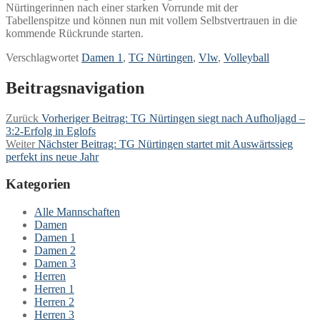
Nürtingerinnen nach einer starken Vorrunde mit der
Tabellenspitze und können nun mit vollem Selbstvertrauen in die
kommende Rückrunde starten.
Verschlagwortet
Damen 1
,
TG Nürtingen
,
Vlw
,
Volleyball
Beitragsnavigation
Zurück
Vorheriger Beitrag:
TG Nürtingen siegt nach Aufholjagd –
3:2-Erfolg in Eglofs
Weiter
Nächster Beitrag:
TG Nürtingen startet mit Auswärtssieg
perfekt ins neue Jahr
Kategorien
Alle Mannschaften
Damen
Damen 1
Damen 2
Damen 3
Herren
Herren 1
Herren 2
Herren 3