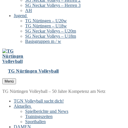
SG Neckar Volleys – Herren 2
SG Neckar Volleys – Herren 3
AH
Jugend
TG Nürtingen – U20w
TG Nürtingen – U18w
SG Neckar Volleys – U20m
SG Neckar Volleys – U18m
Basisgruppen m / w
TG Nürtingen Volleyball
Menü
TG Nürtingen Volleyball – 50 Jahre Kompetenz am Netz
TGN Volleyball sucht dich!
Aktuelles
Spielberichte und News
Trainingszeiten
Sporthallen
DAMEN