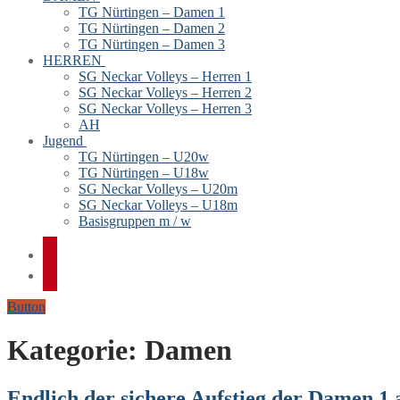
TG Nürtingen – Damen 1
TG Nürtingen – Damen 2
TG Nürtingen – Damen 3
HERREN
SG Neckar Volleys – Herren 1
SG Neckar Volleys – Herren 2
SG Neckar Volleys – Herren 3
AH
Jugend
TG Nürtingen – U20w
TG Nürtingen – U18w
SG Neckar Volleys – U20m
SG Neckar Volleys – U18m
Basisgruppen m / w
Button
Kategorie:
Damen
Endlich der sichere Aufstieg der Damen 1 