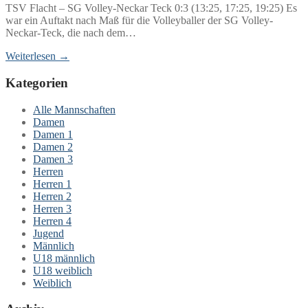
TSV Flacht – SG Volley-Neckar Teck 0:3 (13:25, 17:25, 19:25) Es
war ein Auftakt nach Maß für die Volleyballer der SG Volley-
Neckar-Teck, die nach dem…
Weiterlesen →
Kategorien
Alle Mannschaften
Damen
Damen 1
Damen 2
Damen 3
Herren
Herren 1
Herren 2
Herren 3
Herren 4
Jugend
Männlich
U18 männlich
U18 weiblich
Weiblich