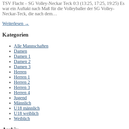
TSV Flacht – SG Volley-Neckar Teck 0:3 (13:25, 17:25, 19:25) Es
war ein Auftakt nach Maß für die Volleyballer der SG Volley-
Neckar-Teck, die nach dem…
Weiterlesen →
Kategorien
Alle Mannschaften
Damen
Damen 1
Damen 2
Damen 3
Herren
Herren 1
Herren 2
Herren 3
Herren 4
Jugend
Männlich
U18 männlich
U18 weiblich
Weiblich