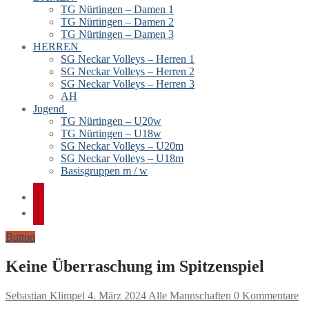
TG Nürtingen – Damen 1
TG Nürtingen – Damen 2
TG Nürtingen – Damen 3
HERREN
SG Neckar Volleys – Herren 1
SG Neckar Volleys – Herren 2
SG Neckar Volleys – Herren 3
AH
Jugend
TG Nürtingen – U20w
TG Nürtingen – U18w
SG Neckar Volleys – U20m
SG Neckar Volleys – U18m
Basisgruppen m / w
Button
Keine Überraschung im Spitzenspiel
Sebastian Klimpel
4. März 2024
Alle Mannschaften
0 Kommentare