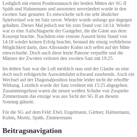
Lediglich mit einem Positionstausch der beiden Mitten der SG II
Späth und Hahnemann und ansonsten unverändert wurde in den
zweiten Satz gestartet. Es entwickelte sich ein sehr ähnlicher
Spielverlauf wie im Satz zuvor. Wieder wurde anfangs gut dagegen
gehalten. Dieses Mal jedoch nur bis zum Stand von 14:14. Wieder
war es eine Aufschlagserie der Gastgeber, die die Gäste aus dem
Konzept brachte. Nachdem eine erneute Auszeit beim Stand von
14:18 wieder keinen Erfolg brachte, bestand die einzig verbliebene
Möglichkeit darin, dass Allrounder Kubin sich selbst auf der Mitte
einwechselte. Doch auch diese letzte Patrone verpuffte und die
Männer der Zweiten verloren den zweiten Satz mit 19:25.
Im dritten Satz war die Luft merklich raus und der Glaube an eine
doch noch erfolgreiche Auswärtsfahrt schwand zusehends. Auch ein
Wechsel auf der Diagonalposition brachte leider nicht die erhoffte
Wirkung. Letztlich wurde der Satz verdient mit 15:25 abgegeben.
Zusammengefasst waren die neuen weißen Schuhe von Zuspieler
Zimmermann das einzige was aus Sicht der SG II an diesem
Sonntag glänzte.
Für die SG auf dem Feld: Ebel, Engelmann, Gärtner, Hahnemann,
Kubin, Moritz, Späth, Zimmermann
Beitragsnavigation