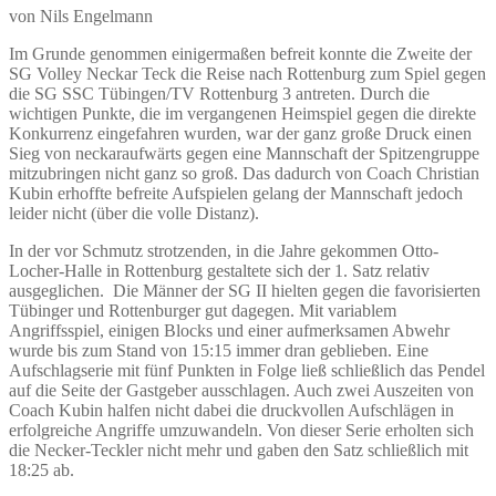
von Nils Engelmann
Im Grunde genommen einigermaßen befreit konnte die Zweite der
SG Volley Neckar Teck die Reise nach Rottenburg zum Spiel gegen
die SG SSC Tübingen/TV Rottenburg 3 antreten. Durch die
wichtigen Punkte, die im vergangenen Heimspiel gegen die direkte
Konkurrenz eingefahren wurden, war der ganz große Druck einen
Sieg von neckaraufwärts gegen eine Mannschaft der Spitzengruppe
mitzubringen nicht ganz so groß. Das dadurch von Coach Christian
Kubin erhoffte befreite Aufspielen gelang der Mannschaft jedoch
leider nicht (über die volle Distanz).
In der vor Schmutz strotzenden, in die Jahre gekommen Otto-
Locher-Halle in Rottenburg gestaltete sich der 1. Satz relativ
ausgeglichen. Die Männer der SG II hielten gegen die favorisierten
Tübinger und Rottenburger gut dagegen. Mit variablem
Angriffsspiel, einigen Blocks und einer aufmerksamen Abwehr
wurde bis zum Stand von 15:15 immer dran geblieben. Eine
Aufschlagserie mit fünf Punkten in Folge ließ schließlich das Pendel
auf die Seite der Gastgeber ausschlagen. Auch zwei Auszeiten von
Coach Kubin halfen nicht dabei die druckvollen Aufschlägen in
erfolgreiche Angriffe umzuwandeln. Von dieser Serie erholten sich
die Necker-Teckler nicht mehr und gaben den Satz schließlich mit
18:25 ab.