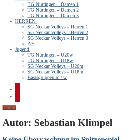
TG Nürtingen – Damen 1
TG Nürtingen – Damen 2
TG Nürtingen – Damen 3
HERREN
SG Neckar Volleys – Herren 1
SG Neckar Volleys – Herren 2
SG Neckar Volleys – Herren 3
AH
Jugend
TG Nürtingen – U20w
TG Nürtingen – U18w
SG Neckar Volleys – U20m
SG Neckar Volleys – U18m
Basisgruppen m / w
Button
Autor:
Sebastian Klimpel
Keine Überraschung im Spitzenspiel