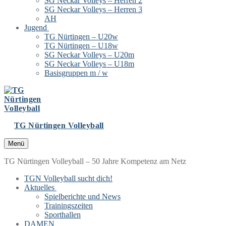
SG Neckar Volleys – Herren 2
SG Neckar Volleys – Herren 3
AH
Jugend
TG Nürtingen – U20w
TG Nürtingen – U18w
SG Neckar Volleys – U20m
SG Neckar Volleys – U18m
Basisgruppen m / w
TG Nürtingen Volleyball
Menü
TG Nürtingen Volleyball – 50 Jahre Kompetenz am Netz
TGN Volleyball sucht dich!
Aktuelles
Spielberichte und News
Trainingszeiten
Sporthallen
DAMEN