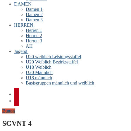
DAMEN
Damen 1
Damen 2
Damen 3
HERREN
Herren 1
Herren 2
Herren 3
AH
Jugend
U20 weiblich Leistungsstaffel
U20 Weiblich Bezirksstaffel
U18 Weiblich
U20 Männlich
U18 männlich
Basisgruppen männlich und weiblich
Button
SGVNT 4