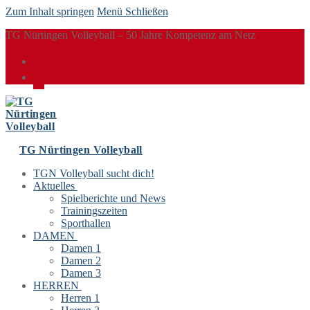
Zum Inhalt springen
Menü
Schließen
TG Nürtingen Volleyball – 50 Jahre Kompetenz am Netz
TG Nürtingen Volleyball
TGN Volleyball sucht dich!
Aktuelles
Spielberichte und News
Trainingszeiten
Sporthallen
DAMEN
Damen 1
Damen 2
Damen 3
HERREN
Herren 1