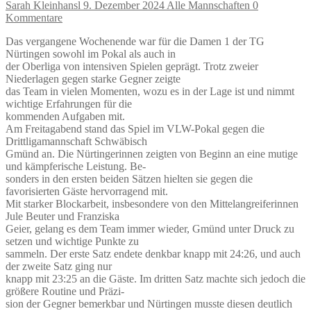
Sarah Kleinhansl
9. Dezember 2024
Alle Mannschaften
0
Kommentare
Das vergangene Wochenende war für die Damen 1 der TG
Nürtingen sowohl im Pokal als auch in
der Oberliga von intensiven Spielen geprägt. Trotz zweier
Niederlagen gegen starke Gegner zeigte
das Team in vielen Momenten, wozu es in der Lage ist und nimmt
wichtige Erfahrungen für die
kommenden Aufgaben mit.
Am Freitagabend stand das Spiel im VLW-Pokal gegen die
Drittligamannschaft Schwäbisch
Gmünd an. Die Nürtingerinnen zeigten von Beginn an eine mutige
und kämpferische Leistung. Be-
sonders in den ersten beiden Sätzen hielten sie gegen die
favorisierten Gäste hervorragend mit.
Mit starker Blockarbeit, insbesondere von den Mittelangreiferinnen
Jule Beuter und Franziska
Geier, gelang es dem Team immer wieder, Gmünd unter Druck zu
setzen und wichtige Punkte zu
sammeln. Der erste Satz endete denkbar knapp mit 24:26, und auch
der zweite Satz ging nur
knapp mit 23:25 an die Gäste. Im dritten Satz machte sich jedoch die
größere Routine und Präzi-
sion der Gegner bemerkbar und Nürtingen musste diesen deutlich