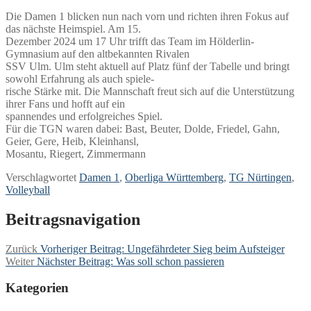
Die Damen 1 blicken nun nach vorn und richten ihren Fokus auf
das nächste Heimspiel. Am 15.
Dezember 2024 um 17 Uhr trifft das Team im Hölderlin-
Gymnasium auf den altbekannten Rivalen
SSV Ulm. Ulm steht aktuell auf Platz fünf der Tabelle und bringt
sowohl Erfahrung als auch spiele-
rische Stärke mit. Die Mannschaft freut sich auf die Unterstützung
ihrer Fans und hofft auf ein
spannendes und erfolgreiches Spiel.
Für die TGN waren dabei: Bast, Beuter, Dolde, Friedel, Gahn,
Geier, Gere, Heib, Kleinhansl,
Mosantu, Riegert, Zimmermann
Verschlagwortet
Damen 1
,
Oberliga Württemberg
,
TG Nürtingen
,
Volleyball
Beitragsnavigation
Zurück
Vorheriger Beitrag:
Ungefährdeter Sieg beim Aufsteiger
Weiter
Nächster Beitrag:
Was soll schon passieren
Kategorien