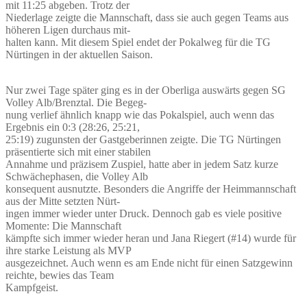
mit 11:25 abgeben. Trotz der
Niederlage zeigte die Mannschaft, dass sie auch gegen Teams aus
höheren Ligen durchaus mit-
halten kann. Mit diesem Spiel endet der Pokalweg für die TG
Nürtingen in der aktuellen Saison.
Nur zwei Tage später ging es in der Oberliga auswärts gegen SG
Volley Alb/Brenztal. Die Begeg-
nung verlief ähnlich knapp wie das Pokalspiel, auch wenn das
Ergebnis ein 0:3 (28:26, 25:21,
25:19) zugunsten der Gastgeberinnen zeigte. Die TG Nürtingen
präsentierte sich mit einer stabilen
Annahme und präzisem Zuspiel, hatte aber in jedem Satz kurze
Schwächephasen, die Volley Alb
konsequent ausnutzte. Besonders die Angriffe der Heimmannschaft
aus der Mitte setzten Nürt-
ingen immer wieder unter Druck. Dennoch gab es viele positive
Momente: Die Mannschaft
kämpfte sich immer wieder heran und Jana Riegert (#14) wurde für
ihre starke Leistung als MVP
ausgezeichnet. Auch wenn es am Ende nicht für einen Satzgewinn
reichte, bewies das Team
Kampfgeist.